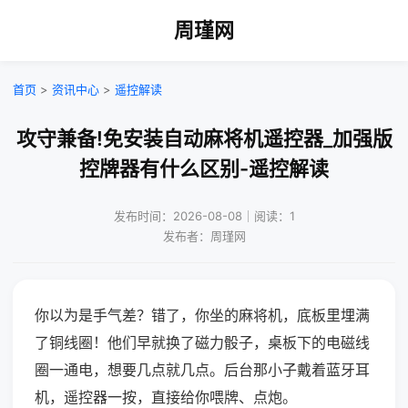
周瑾网
首页
>
资讯中心
>
遥控解读
攻守兼备!免安装自动麻将机遥控器_加强版
控牌器有什么区别-遥控解读
发布时间：2026-08-08｜阅读：1
发布者：周瑾网
你以为是手气差？错了，你坐的麻将机，底板里埋满
了铜线圈！他们早就换了磁力骰子，桌板下的电磁线
圈一通电，想要几点就几点。后台那小子戴着蓝牙耳
机，遥控器一按，直接给你喂牌、点炮。