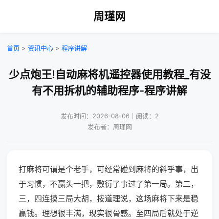
周瑾网
首页
>
资讯中心
>
程序讲解
少点炮王!自动麻将机遥控器使用教程_有没
有不用拆机的辅助程序-程序讲解
发布时间：2026-08-06｜阅读：2
发布者：周瑾网
打麻将可谓是个老手，可经常碰到麻将的斜乎事，出
于习惯，不赢头一把，敷衍了事过了第一局。第二，
三，四连摸三局大胡，按道理说，这场麻将下来是稳
赢钱。理想很丰满，现实很骨感。至四局后就处于逆