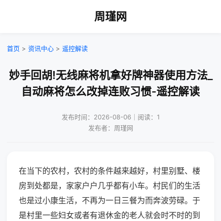
周瑾网
首页
>
资讯中心
>
遥控解读
妙手回胡!无线麻将机拿好牌神器使用方法_
自动麻将怎么改掉连败习惯-遥控解读
发布时间：2026-08-06｜阅读：1
发布者：周瑾网
在当下的农村，农村的条件越来越好，村里别墅、楼
房到处都是，家家户户几乎都有小车。村民们的生活
也是过小康生活，不再为一日三餐为而奔波劳碌。于
是村里一些妇女或者有退休金的老人就会时不时的到