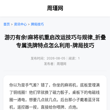
周瑾网
首页
>
资讯中心
>
牌局技巧
游刃有余!麻将机重启改运技巧与规律_折叠
专属洗牌特点怎么利用-牌局技巧
发布时间：2026-08-05｜阅读：1
发布者：周瑾网
你以为是手气差？错了，你坐的麻将机，底板里埋满
了铜线圈！他们早就换了磁力骰子，桌板下的电磁线
圈一通电，想要几点就几点。后台那小子戴着蓝牙耳
机，遥控器一按，直接给你喂牌、点炮。