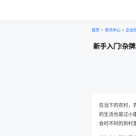
首页
>
资讯中心
>
企业
新手入门!杂
在当下的农村，
的生活也是过小
会时不时的到村