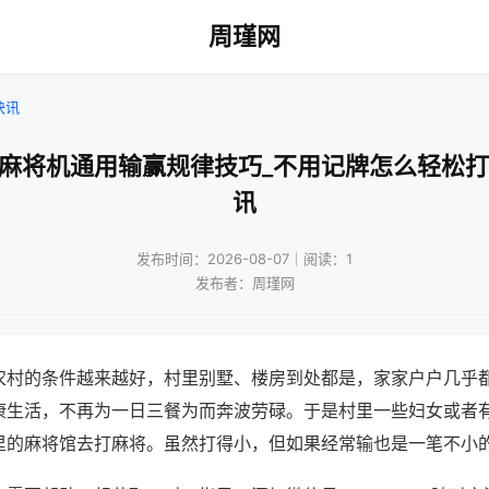
周瑾网
快讯
牌麻将机通用输赢规律技巧_不用记牌怎么轻松打
讯
发布时间：2026-08-07｜阅读：1
发布者：周瑾网
农村的条件越来越好，村里别墅、楼房到处都是，家家户户几乎
康生活，不再为一日三餐为而奔波劳碌。于是村里一些妇女或者
里的麻将馆去打麻将。虽然打得小，但如果经常输也是一笔不小