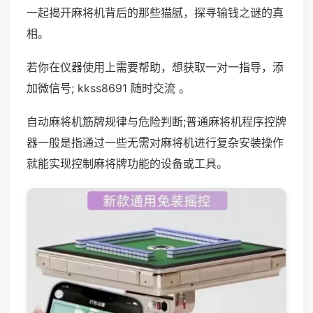
一起揭开麻将机背后的那些猫腻，探寻输钱之谜的真
相。
若你在仪器使用上需要帮助，想获取一对一指导，添
加微信号; kkss8691 随时交流 。
自动麻将机筋牌规律与危险判断;普通麻将机程序控牌
器一般是指通过一些无需对麻将机进行复杂安装操作
就能实现控制麻将牌功能的设备或工具。