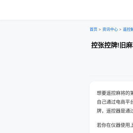
首页
>
资讯中心
>
遥控
控张控牌!旧
想要遥控麻将的
自己通过电商平
牌，遥控器是通
若你在仪器使用上