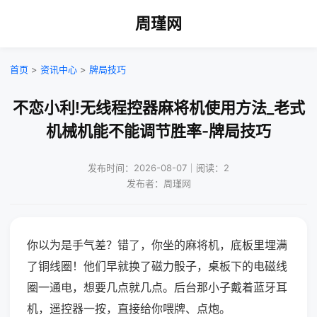
周瑾网
首页
>
资讯中心
>
牌局技巧
不恋小利!无线程控器麻将机使用方法_老式
机械机能不能调节胜率-牌局技巧
发布时间：2026-08-07｜阅读：2
发布者：周瑾网
你以为是手气差？错了，你坐的麻将机，底板里埋满
了铜线圈！他们早就换了磁力骰子，桌板下的电磁线
圈一通电，想要几点就几点。后台那小子戴着蓝牙耳
机，遥控器一按，直接给你喂牌、点炮。