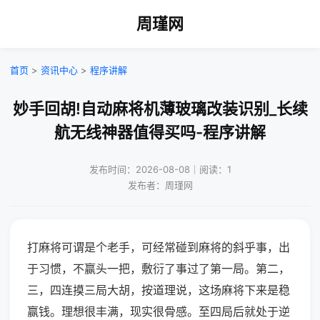
周瑾网
首页
>
资讯中心
>
程序讲解
妙手回胡!自动麻将机薄玻璃改装识别_长续
航无线神器值得买吗-程序讲解
发布时间：2026-08-08｜阅读：1
发布者：周瑾网
打麻将可谓是个老手，可经常碰到麻将的斜乎事，出
于习惯，不赢头一把，敷衍了事过了第一局。第二，
三，四连摸三局大胡，按道理说，这场麻将下来是稳
赢钱。理想很丰满，现实很骨感。至四局后就处于逆