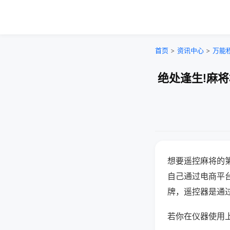
首页
>
资讯中心
>
万能
绝处逢生!麻
想要遥控麻将的
自己通过电商平
牌，遥控器是通
若你在仪器使用上