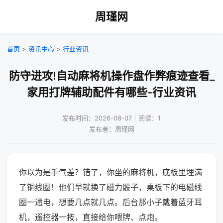
周瑾网
首页
>
资讯中心
>
行业资讯
防守进攻!自动麻将机操作盘作弊痕迹查看_
家用打牌辅助配件有哪些-行业资讯
发布时间：2026-08-07｜阅读：1
发布者：周瑾网
你以为是手气差？错了，你坐的麻将机，底板里埋满
了铜线圈！他们早就换了磁力骰子，桌板下的电磁线
圈一通电，想要几点就几点。后台那小子戴着蓝牙耳
机，遥控器一按，直接给你喂牌、点炮。