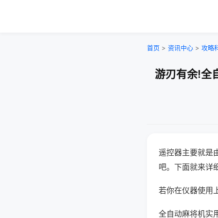
首页
>
资讯中心
>
攻略
游刃有余!全
遥控器主要就是
吧。下面就来详
若你在仪器使用上
全自动麻将机实