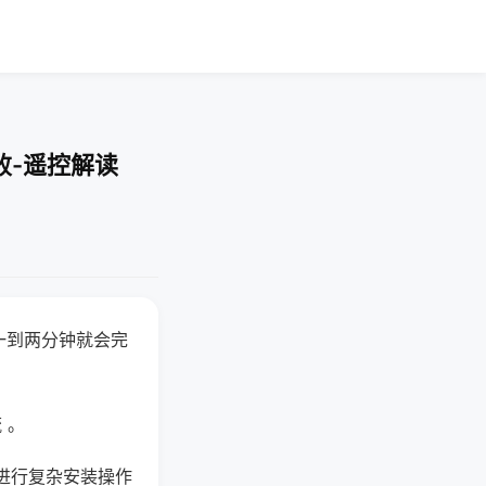
败-遥控解读
一到两分钟就会完
 。
进行复杂安装操作