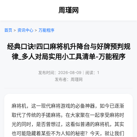
周瑾网
首页
>
资讯中心
>
万能程序
经典口诀!四口麻将机升降台与好牌预判规
律_多人对局实用小工具清单-万能程序
发布时间：2026-08-09｜阅读：1
发布者：周瑾网
麻将机，这一现代麻将游戏的必备神器，如今已逐渐
取代了传统的手搓麻将。在大家聚在一起享受麻将时
光的同时，是否曾想过，这看似普通的麻将机，其实
也可能隐藏着某些不为人知的秘密？今天，就让我们