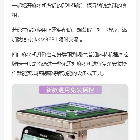
一起揭开麻将机背后的那些猫腻，探寻输钱之谜的真
相。
若你在仪器使用上需要帮助，想获取一对一指导，添
加微信号; kkss8691 随时交流 。
四口麻将机升降台与好牌预判规律;普通麻将机程序控
牌器一般是指通过一些无需对麻将机进行复杂安装操
作就能实现控制麻将牌功能的设备或工具。