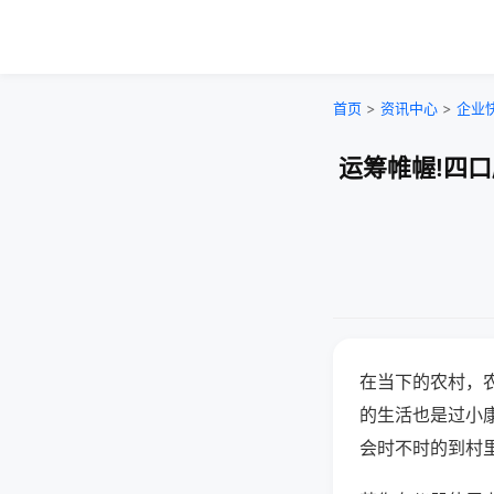
首页
>
资讯中心
>
企业
运筹帷幄!四
在当下的农村，
的生活也是过小
会时不时的到村