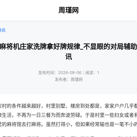
周瑾网
快讯
口麻将机庄家洗牌拿好牌规律_不显眼的对局辅助
讯
发布时间：2026-08-06｜阅读：1
发布者：周瑾网
农村的条件越来越好，村里别墅、楼房到处都是，家家户户几乎
康生活，不再为一日三餐为而奔波劳碌。于是村里一些妇女或者
里的麻将馆去打麻将。虽然打得小，但如果经常输也是一笔不小