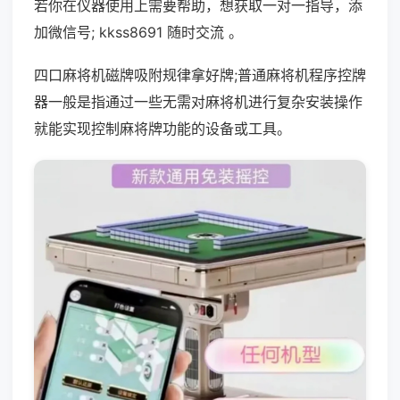
若你在仪器使用上需要帮助，想获取一对一指导，添
加微信号; kkss8691 随时交流 。
四口麻将机磁牌吸附规律拿好牌;普通麻将机程序控牌
器一般是指通过一些无需对麻将机进行复杂安装操作
就能实现控制麻将牌功能的设备或工具。