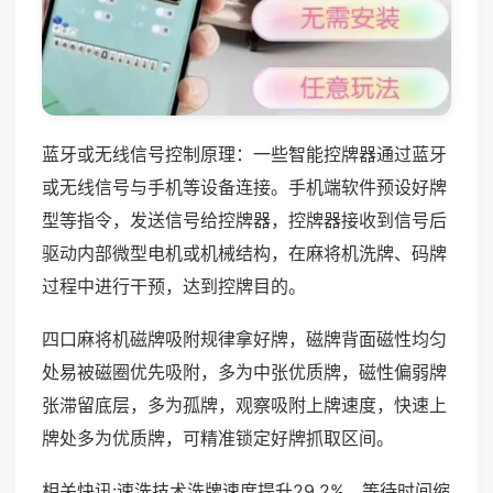
蓝牙或无线信号控制原理：一些智能控牌器通过蓝牙
或无线信号与手机等设备连接。手机端软件预设好牌
型等指令，发送信号给控牌器，控牌器接收到信号后
驱动内部微型电机或机械结构，在麻将机洗牌、码牌
过程中进行干预，达到控牌目的。
四口麻将机磁牌吸附规律拿好牌，磁牌背面磁性均匀
处易被磁圈优先吸附，多为中张优质牌，磁性偏弱牌
张滞留底层，多为孤牌，观察吸附上牌速度，快速上
牌处多为优质牌，可精准锁定好牌抓取区间。
相关快讯:速洗技术洗牌速度提升29.2%，等待时间缩