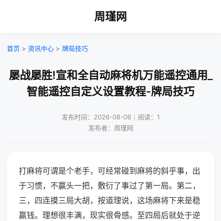
周瑾网
首页
>
资讯中心
>
牌局技巧
屡战屡胜!宣和全自动麻将机万能遥控通用_
智能遥控自定义设置教程-牌局技巧
发布时间：2026-08-06｜阅读：1
发布者：周瑾网
打麻将可谓是个老手，可经常碰到麻将的斜乎事，出
于习惯，不赢头一把，敷衍了事过了第一局。第二，
三，四连摸三局大胡，按道理说，这场麻将下来是稳
赢钱。理想很丰满，现实很骨感。至四局后就处于逆