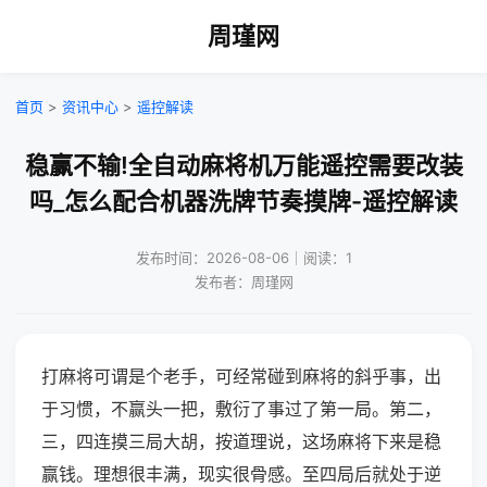
周瑾网
首页
>
资讯中心
>
遥控解读
稳赢不输!全自动麻将机万能遥控需要改装
吗_怎么配合机器洗牌节奏摸牌-遥控解读
发布时间：2026-08-06｜阅读：1
发布者：周瑾网
打麻将可谓是个老手，可经常碰到麻将的斜乎事，出
于习惯，不赢头一把，敷衍了事过了第一局。第二，
三，四连摸三局大胡，按道理说，这场麻将下来是稳
赢钱。理想很丰满，现实很骨感。至四局后就处于逆