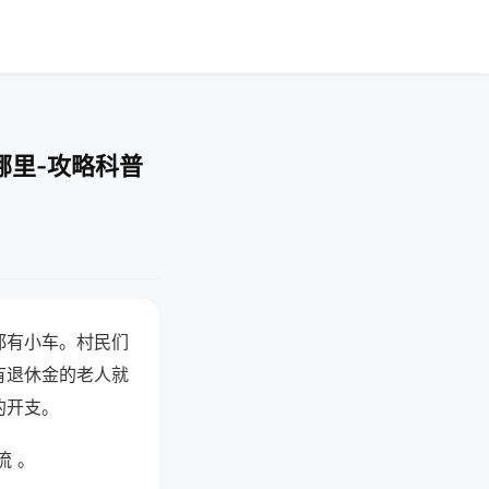
哪里-攻略科普
都有小车。村民们
有退休金的老人就
的开支。
流 。