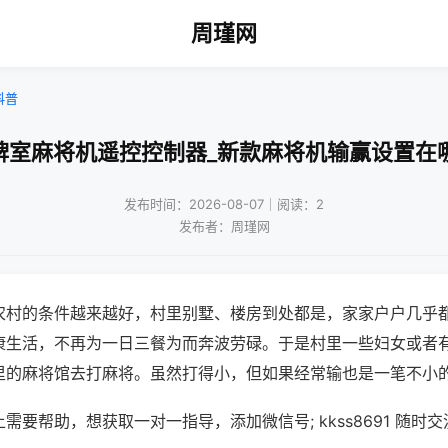
周瑾网
科普
牌室麻将机遥控控制器_新款麻将机输赢设置在
发布时间：2026-08-07｜阅读：2
发布者：周瑾网
农村的条件越来越好，村里别墅、楼房到处都是，家家户户几乎
康生活，不再为一日三餐为而奔波劳碌。于是村里一些妇女或者
里的麻将馆去打麻将。虽然打得小，但如果经常输也是一笔不小
需要帮助，想获取一对一指导，添加微信号; kkss8691 随时交