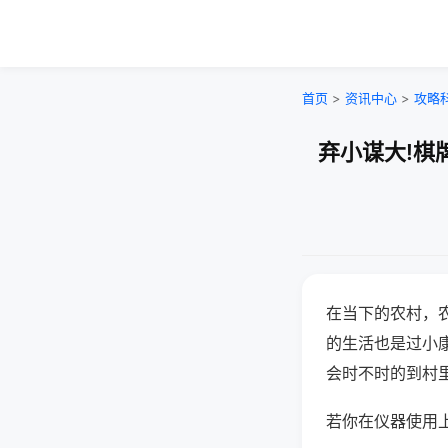
首页
>
资讯中心
>
攻略
弃小谋大!棋
在当下的农村，
的生活也是过小
会时不时的到村
若你在仪器使用上