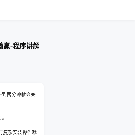
输赢-程序讲解
一到两分钟就会完
 。
行复杂安装操作就