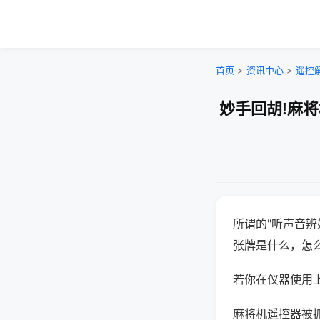
首页
>
资讯中心
>
遥控
妙手回胡!麻
所谓的"听声音辨
张牌是什么，怎
若你在仪器使用上
麻将机遥控器被