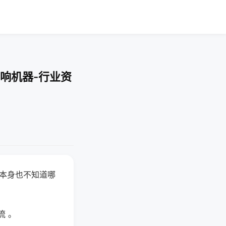
响机器-行业资
器本身也不知道哪
。
流 。