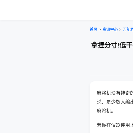
首页
>
资讯中心
>
万能
拿捏分寸!低
麻将机没有神奇的
说、是少数人编
麻将机。
若你在仪器使用上